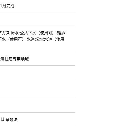
01月完成
市ガス
汚水:公共下水（使用可）
雑排
下水（使用可）
水道:公営水道（使用
低層住居専用地域
域 景観法