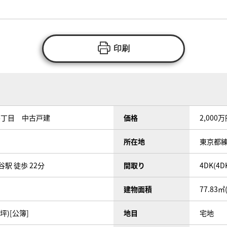
印刷
6丁目 中古戸建
価格
2,000
所在地
東京都
駅 徒歩 22分
間取り
4DK(4D
建物面積
77.83㎡
3坪)[公簿]
地目
宅地