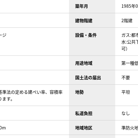
築年月
1985年
建物階建
2階建
ージ
設備・条件
ガス:都
水:公共
可）
用途地域
第一種
国土法の届出
不要
基準法の定める建ぺい率、容積率
地勢
平坦
ります。
私道負担
なし
0m
地域地区
準防火地