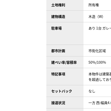
土地権利
所有権
建物構造
木造（W）
駐車場
あり 1台 ガレ
都市計画
市街化区域
建ぺい率/容積率
50%/100%
特記事項
本物件は建築
を超過してお
セットバック
なし
接道状況
一方 西:幅員4.