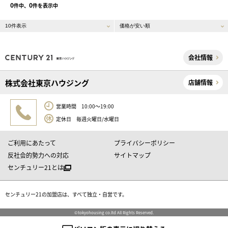
0
0
件中、
件を表示中
会社情報
株式会社東京ハウジング
店舗情報
営業時間 10:00～19:00
定休日 毎週火曜日/水曜日
ご利用にあたって
プライバシーポリシー
反社会的勢力への対応
サイトマップ
センチュリー21とは
センチュリー21の加盟店は、すべて独立・自営です。
©tokyohousing co.ltd All Rights Reserved.