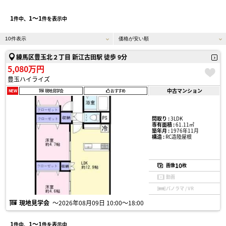
1
1〜1
件中、
件を表示中
練馬区豊玉北２丁目 新江古田駅 徒歩 9分
5,080万円
豊玉ハイライズ
中古マンション
NEW
現地見学会
おすすめ
間取り :
3LDK
専有面積 :
61.11㎡
築年月 :
1976年11月
構造 :
RC造陸屋根
10
画像
枚
動画
パノラマ / VR
現地見学会
〜2026年08月09日 10:00〜18:00
1
1〜1
件中、
件を表示中