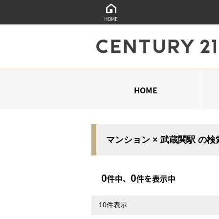
HOME
HOME
マンション × 武蔵関駅 の
0
0
件中、
件を表示中