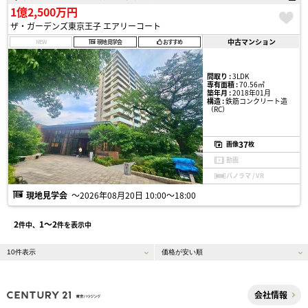
1億2,500万円
ザ・ガーデンズ東京王子 エアリーコート
中古マンション
NEW
現地見学会
おすすめ
間取り :
3LDK
専有面積 :
70.56㎡
築年月 :
2018年01月
構造 :
鉄筋コンクリート造
（RC）
37
画像
枚
動画
パノラマ / VR
現地見学会
〜2026年08月20日 10:00〜18:00
2
1〜2
件中、
件を表示中
会社情報