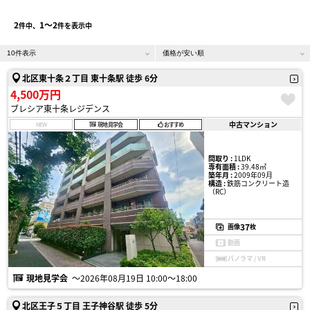
2
1〜2
件中、
件を表示中
北区東十条２丁目 東十条駅 徒歩 6分
4,500万円
ブレシア東十条レジデンス
中古マンション
NEW
現地見学会
おすすめ
間取り :
1LDK
専有面積 :
39.48㎡
築年月 :
2009年09月
構造 :
鉄筋コンクリート造
（RC）
37
画像
枚
動画
パノラマ / VR
現地見学会
〜2026年08月19日 10:00〜18:00
北区王子５丁目 王子神谷駅 徒歩 5分