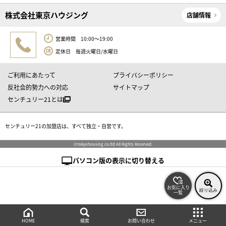
株式会社東京ハウジング
店舗情報
営業時間 10:00～19:00
定休日 毎週火曜日/水曜日
ご利用にあたって
プライバシーポリシー
反社会的勢力への対応
サイトマップ
センチュリー21とは
センチュリー21の加盟店は、すべて独立・自営です。
©tokyohousing co.ltd All Rights Reserved.
パソコン版の表示に切り替える
お気に入り
絞り込み
一覧
絞り込み検索
メニュー
ご相談・お問い合わせ
HOME
検索
お問い合わせ
メニュー