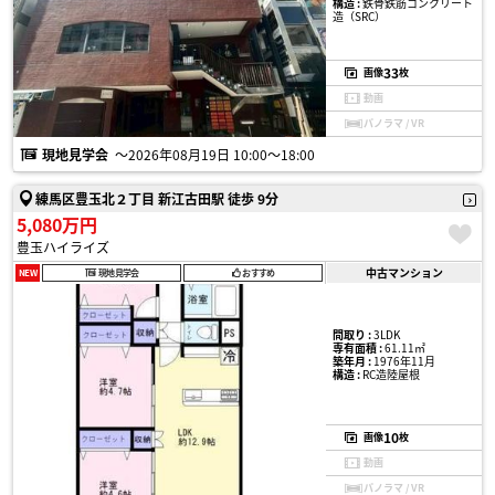
構造 :
鉄骨鉄筋コンクリート
造（SRC）
33
画像
枚
動画
パノラマ / VR
現地見学会
〜2026年08月19日 10:00〜18:00
練馬区豊玉北２丁目 新江古田駅 徒歩 9分
5,080万円
豊玉ハイライズ
中古マンション
NEW
現地見学会
おすすめ
間取り :
3LDK
専有面積 :
61.11㎡
築年月 :
1976年11月
構造 :
RC造陸屋根
10
画像
枚
動画
パノラマ / VR