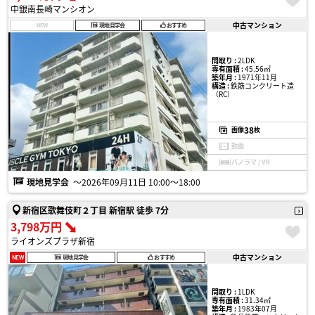
中銀南長崎マンシオン
中古マンション
NEW
現地見学会
おすすめ
間取り :
2LDK
専有面積 :
45.56㎡
築年月 :
1971年11月
構造 :
鉄筋コンクリート造
（RC）
38
画像
枚
動画
パノラマ / VR
現地見学会
〜2026年09月11日 10:00〜18:00
新宿区歌舞伎町２丁目 新宿駅 徒歩 7分
3,798万円
ライオンズプラザ新宿
中古マンション
NEW
現地見学会
おすすめ
間取り :
1LDK
専有面積 :
31.34㎡
築年月 :
1983年07月