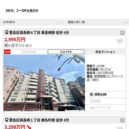
5
1〜5
件中、
件を表示中
豊島区南長崎６丁目 東長崎駅 徒歩 6分
2,999万円
旭ヶ丘マンション
中古マンション
NEW
現地見学会
おすすめ
間取り :
2LDK
専有面積 :
45.27㎡
築年月 :
1971年03月
構造 :
鉄骨鉄筋コンクリート
造（SRC）
35
画像
枚
動画
パノラマ / VR
豊島区南長崎１丁目 椎名町駅 徒歩 8分
3,298万円