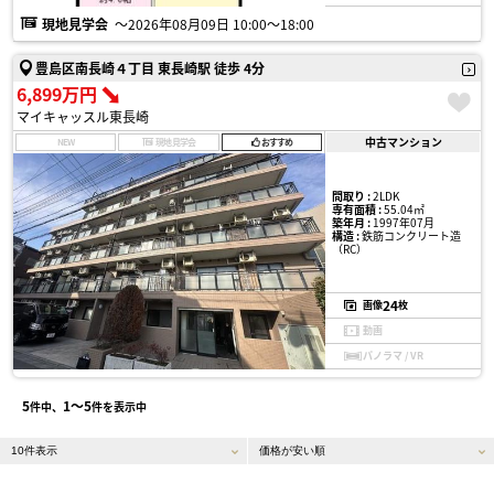
現地見学会
〜2026年08月09日 10:00〜18:00
豊島区南長崎４丁目 東長崎駅 徒歩 4分
6,899万円
マイキャッスル東長崎
中古マンション
NEW
現地見学会
おすすめ
間取り :
2LDK
専有面積 :
55.04㎡
築年月 :
1997年07月
構造 :
鉄筋コンクリート造
（RC）
24
画像
枚
動画
パノラマ / VR
5
1〜5
件中、
件を表示中