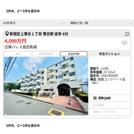
1
1〜1
件中、
件を表示中
新宿区上落合１丁目 落合駅 徒歩 8分
4,099万円
日興パレス高田馬場
中古マンション
NEW
現地見学会
おすすめ
間取り :
1LDK
専有面積 :
47.02㎡
築年月 :
1981年08月
構造 :
鉄筋コンクリート造
（RC）
36
画像
枚
動画
パノラマ / VR
1
1〜1
件中、
件を表示中