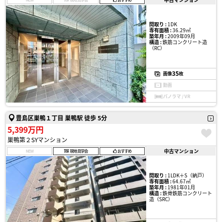
間取り :
1DK
専有面積 :
36.29㎡
築年月 :
2009年09月
構造 :
鉄筋コンクリート造
（RC）
35
画像
枚
動画
パノラマ / VR
豊島区巣鴨１丁目 巣鴨駅 徒歩 5分
5,399万円
巣鴨第２SYマンション
中古マンション
NEW
現地見学会
おすすめ
間取り :
1LDK＋S（納戸）
専有面積 :
64.67㎡
築年月 :
1981年01月
構造 :
鉄骨鉄筋コンクリート
造（SRC）