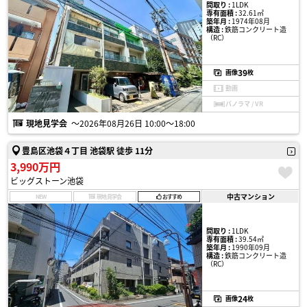
間取り :
1LDK
専有面積 :
32.61㎡
築年月 :
1974年08月
構造 :
鉄筋コンクリート造
（RC）
39
画像
枚
動画
パノラマ / VR
現地見学会
〜2026年08月26日 10:00〜18:00
豊島区池袋４丁目 池袋駅 徒歩 11分
3,990万円
ビッグストーン池袋
中古マンション
NEW
現地見学会
おすすめ
間取り :
1LDK
専有面積 :
39.54㎡
築年月 :
1990年09月
構造 :
鉄筋コンクリート造
（RC）
24
画像
枚