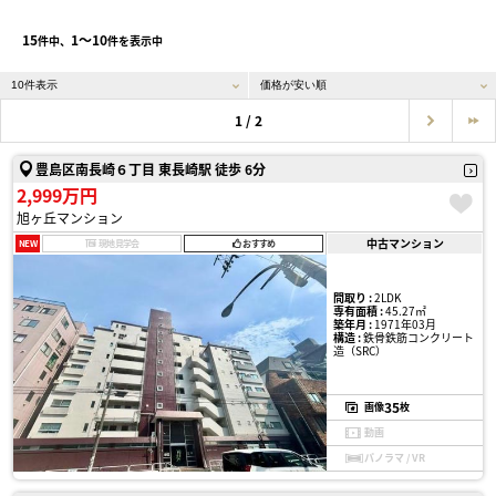
15
1〜10
件中、
件を表示中
1 / 2
豊島区南長崎６丁目 東長崎駅 徒歩 6分
2,999万円
旭ヶ丘マンション
中古マンション
NEW
現地見学会
おすすめ
間取り :
2LDK
専有面積 :
45.27㎡
築年月 :
1971年03月
構造 :
鉄骨鉄筋コンクリート
造（SRC）
35
画像
枚
動画
パノラマ / VR