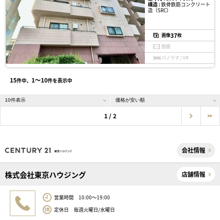
構造 :
鉄骨鉄筋コンクリート
造（SRC）
37
画像
枚
動画
パノラマ / VR
15
1〜10
件中、
件を表示中
1 / 2
会社情報
株式会社東京ハウジング
店舗情報
営業時間 10:00～19:00
定休日 毎週火曜日/水曜日