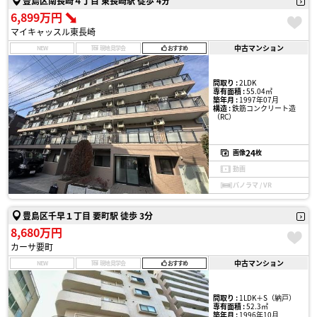
豊島区南長崎４丁目 東長崎駅 徒歩 4分
6,899万円
マイキャッスル東長崎
中古マンション
NEW
現地見学会
おすすめ
間取り :
2LDK
専有面積 :
55.04㎡
築年月 :
1997年07月
構造 :
鉄筋コンクリート造
（RC）
24
画像
枚
動画
パノラマ / VR
豊島区千早１丁目 要町駅 徒歩 3分
8,680万円
カーサ要町
中古マンション
NEW
現地見学会
おすすめ
間取り :
1LDK＋S（納戸）
専有面積 :
52.3㎡
築年月 :
1996年10月