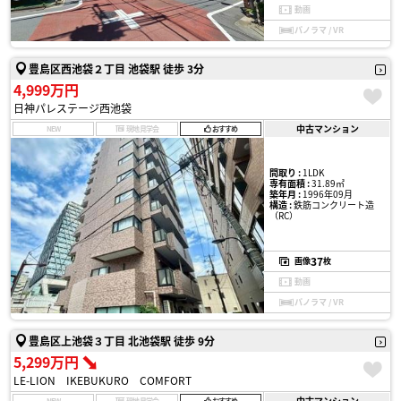
動画
パノラマ / VR
豊島区西池袋２丁目 池袋駅 徒歩 3分
4,999万円
日神パレステージ西池袋
中古マンション
NEW
現地見学会
おすすめ
間取り :
1LDK
専有面積 :
31.89㎡
築年月 :
1996年09月
構造 :
鉄筋コンクリート造
（RC）
37
画像
枚
動画
パノラマ / VR
豊島区上池袋３丁目 北池袋駅 徒歩 9分
5,299万円
LE-LION IKEBUKURO COMFORT
中古マンション
NEW
現地見学会
おすすめ