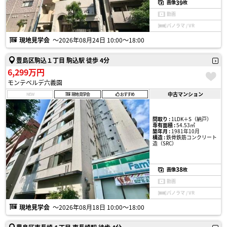
39
画像
枚
動画
パノラマ / VR
現地見学会
〜2026年08月24日 10:00〜18:00
豊島区駒込１丁目 駒込駅 徒歩 4分
6,299万円
モンテベルデ六義園
中古マンション
NEW
現地見学会
おすすめ
間取り :
1LDK＋S（納戸）
専有面積 :
54.53㎡
築年月 :
1981年10月
構造 :
鉄骨鉄筋コンクリート
造（SRC）
38
画像
枚
動画
パノラマ / VR
現地見学会
〜2026年08月18日 10:00〜18:00