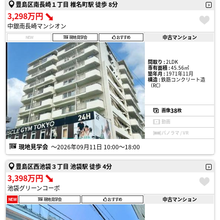
豊島区南長崎１丁目 椎名町駅 徒歩 8分
3,298万円
中銀南長崎マンシオン
中古マンション
NEW
現地見学会
おすすめ
間取り :
2LDK
専有面積 :
45.56㎡
築年月 :
1971年11月
構造 :
鉄筋コンクリート造
（RC）
38
画像
枚
動画
パノラマ / VR
現地見学会
〜2026年09月11日 10:00〜18:00
豊島区西池袋３丁目 池袋駅 徒歩 4分
3,398万円
池袋グリーンコーポ
中古マンション
NEW
現地見学会
おすすめ