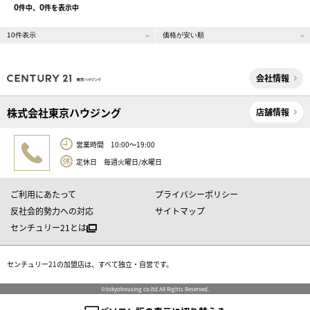
0
0
件中、
件を表示中
会社情報
株式会社東京ハウジング
店舗情報
営業時間 10:00～19:00
定休日 毎週火曜日/水曜日
ご利用にあたって
プライバシーポリシー
反社会的勢力への対応
サイトマップ
センチュリー21とは
センチュリー21の加盟店は、すべて独立・自営です。
©tokyohousing co.ltd All Rights Reserved.