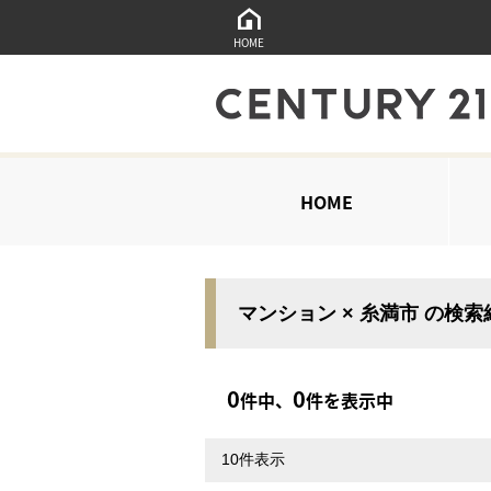
HOME
HOME
マンション × 糸満市 の検
0
0
件中、
件を表示中