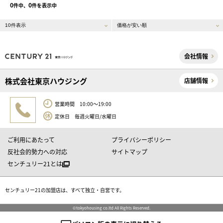
0
0
件中、
件を表示中
会社情報
株式会社東京ハウジング
店舗情報
営業時間 10:00～19:00
定休日 毎週火曜日/水曜日
ご利用にあたって
プライバシーポリシー
反社会的勢力への対応
サイトマップ
センチュリー21とは
センチュリー21の加盟店は、すべて独立・自営です。
©tokyohousing co.ltd All Rights Reserved.