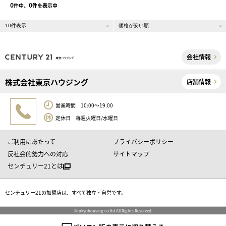
0
0
件中、
件を表示中
会社情報
株式会社東京ハウジング
店舗情報
営業時間 10:00～19:00
定休日 毎週火曜日/水曜日
ご利用にあたって
プライバシーポリシー
反社会的勢力への対応
サイトマップ
センチュリー21とは
センチュリー21の加盟店は、すべて独立・自営です。
©tokyohousing co.ltd All Rights Reserved.