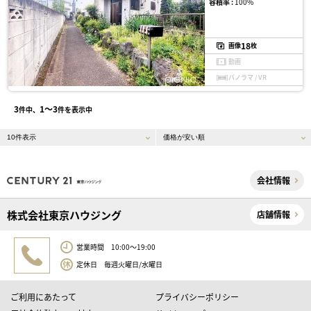
容積率 :
100%
18
画像
枚
動画
パノラマ / VR
3
1〜3
件中、
件を表示中
会社情報
株式会社東京ハウジング
店舗情報
営業時間 10:00～19:00
定休日 毎週火曜日/水曜日
ご利用にあたって
プライバシーポリシー