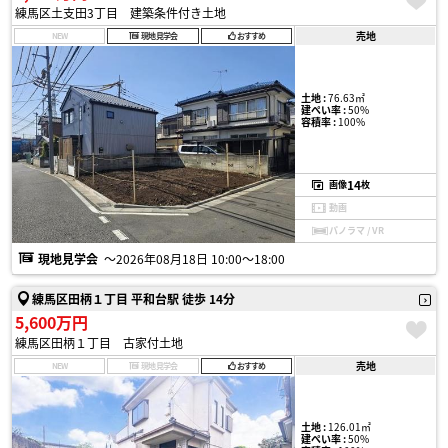
練馬区土支田3丁目 建築条件付き土地
売地
NEW
現地見学会
おすすめ
土地 :
76.63㎡
建ぺい率 :
50%
容積率 :
100%
14
画像
枚
動画
パノラマ / VR
現地見学会
〜2026年08月18日 10:00〜18:00
練馬区田柄１丁目 平和台駅 徒歩 14分
5,600万円
練馬区田柄１丁目 古家付土地
売地
NEW
現地見学会
おすすめ
土地 :
126.01㎡
建ぺい率 :
50%