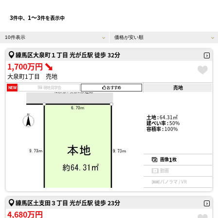
3
1〜3
件中、
件を表示中
練馬区大泉町１丁目 光が丘駅 徒歩 32分
1,700万円
大泉町1丁目 売地
売地
NEW
現地見学会
おすすめ
土地 :
64.31㎡
建ぺい率 :
50%
容積率 :
100%
1
画像
枚
動画
パノラマ / VR
練馬区土支田３丁目 光が丘駅 徒歩 23分
4,680万円