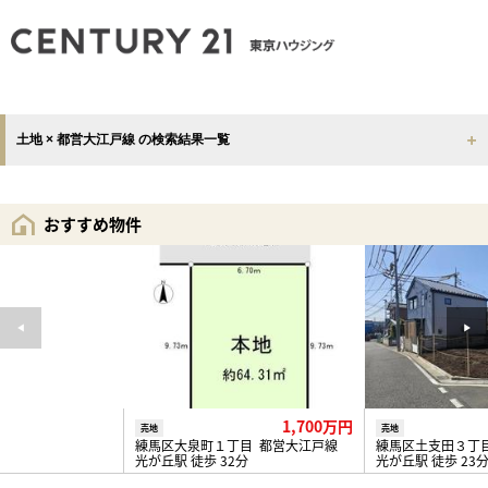
土地 × 都営大江戸線 の検索結果一覧
おすすめ物件
1,700万円
売地
売地
練馬区大泉町１丁目 都営大江戸線
練馬区土支田３丁
光が丘駅 徒歩 32分
光が丘駅 徒歩 23