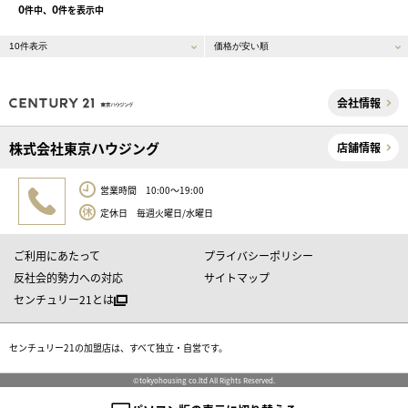
0
0
件中、
件を表示中
会社情報
株式会社東京ハウジング
店舗情報
営業時間 10:00～19:00
定休日 毎週火曜日/水曜日
ご利用にあたって
プライバシーポリシー
反社会的勢力への対応
サイトマップ
センチュリー21とは
センチュリー21の加盟店は、すべて独立・自営です。
©tokyohousing co.ltd All Rights Reserved.