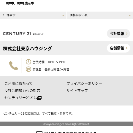
0
0
件中、
件を表示中
会社情報
株式会社東京ハウジング
店舗情報
営業時間 10:00～19:00
定休日 毎週火曜日/水曜日
ご利用にあたって
プライバシーポリシー
反社会的勢力への対応
サイトマップ
センチュリー21とは
センチュリー21の加盟店は、すべて独立・自営です。
©tokyohousing co.ltd All Rights Reserved.