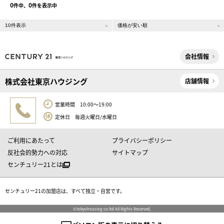
0
0
件中、
件を表示中
会社情報
株式会社東京ハウジング
店舗情報
営業時間 10:00～19:00
定休日 毎週火曜日/水曜日
ご利用にあたって
プライバシーポリシー
反社会的勢力への対応
サイトマップ
センチュリー21とは
センチュリー21の加盟店は、すべて独立・自営です。
©tokyohousing co.ltd All Rights Reserved.