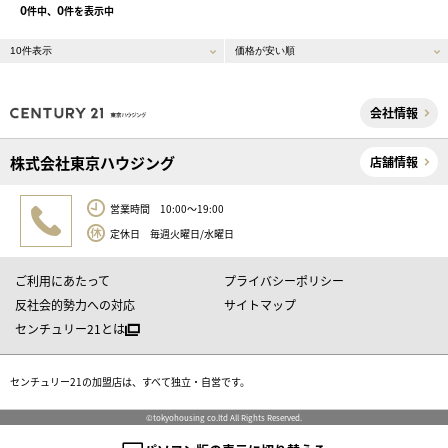
0
0
件中、
件を表示中
会社情報
株式会社東京ハウジング
店舗情報
営業時間 10:00～19:00
定休日 毎週火曜日/水曜日
ご利用にあたって
プライバシーポリシー
反社会的勢力への対応
サイトマップ
センチュリー21とは
センチュリー21の加盟店は、すべて独立・自営です。
©tokyohousing co.ltd All Rights Reserved.