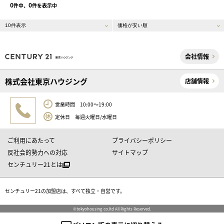
0
0
件中、
件を表示中
会社情報
株式会社東京ハウジング
店舗情報
営業時間 10:00～19:00
定休日 毎週火曜日/水曜日
ご利用にあたって
プライバシーポリシー
反社会的勢力への対応
サイトマップ
センチュリー21とは
センチュリー21の加盟店は、すべて独立・自営です。
©tokyohousing co.ltd All Rights Reserved.