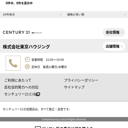
0
0
件中、
件を表示中
会社情報
株式会社東京ハウジング
店舗情報
営業時間 10:00～19:00
定休日 毎週火曜日/水曜日
ご利用にあたって
プライバシーポリシー
反社会的勢力への対応
サイトマップ
センチュリー21とは
センチュリー21の加盟店は、すべて独立・自営です。
©tokyohousing co.ltd All Rights Reserved.