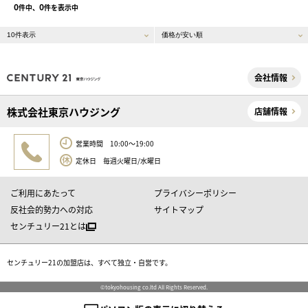
0
0
件中、
件を表示中
会社情報
株式会社東京ハウジング
店舗情報
営業時間 10:00～19:00
定休日 毎週火曜日/水曜日
ご利用にあたって
プライバシーポリシー
反社会的勢力への対応
サイトマップ
センチュリー21とは
センチュリー21の加盟店は、すべて独立・自営です。
©tokyohousing co.ltd All Rights Reserved.