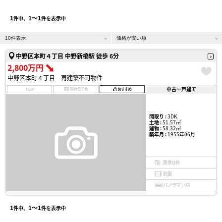
1
1〜1
件中、
件を表示中
中野区本町４丁目 中野新橋駅 徒歩 6分
2,800万円
中野区本町４丁目 再建築不可物件
中古一戸建て
NEW
現地見学会
おすすめ
間取り :
3DK
土地 :
51.57㎡
建物 :
58.32㎡
築年月 :
1955年06月
0
画像
枚
動画
パノラマ / VR
1
1〜1
件中、
件を表示中