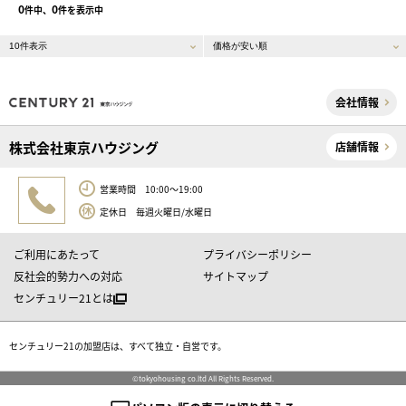
0
0
件中、
件を表示中
会社情報
株式会社東京ハウジング
店舗情報
営業時間 10:00～19:00
定休日 毎週火曜日/水曜日
ご利用にあたって
プライバシーポリシー
反社会的勢力への対応
サイトマップ
センチュリー21とは
センチュリー21の加盟店は、すべて独立・自営です。
©tokyohousing co.ltd All Rights Reserved.