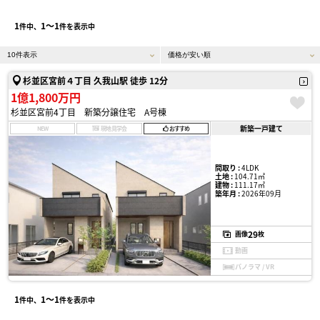
1
1〜1
件中、
件を表示中
杉並区宮前４丁目 久我山駅 徒歩 12分
1億1,800万円
杉並区宮前4丁目 新築分譲住宅 A号棟
新築一戸建て
NEW
現地見学会
おすすめ
間取り :
4LDK
土地 :
104.71㎡
建物 :
111.17㎡
築年月 :
2026年09月
29
画像
枚
動画
パノラマ / VR
1
1〜1
件中、
件を表示中