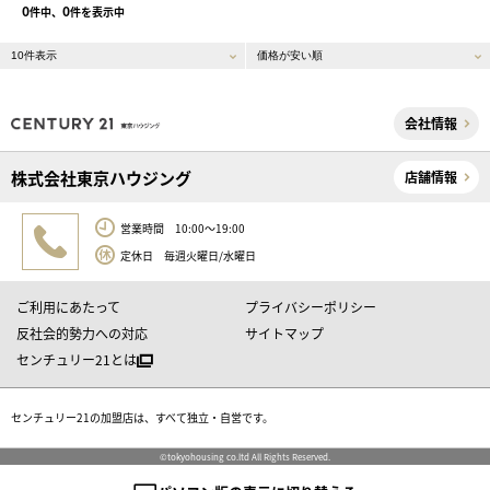
0
0
件中、
件を表示中
会社情報
株式会社東京ハウジング
店舗情報
営業時間 10:00～19:00
定休日 毎週火曜日/水曜日
ご利用にあたって
プライバシーポリシー
反社会的勢力への対応
サイトマップ
センチュリー21とは
センチュリー21の加盟店は、すべて独立・自営です。
©tokyohousing co.ltd All Rights Reserved.