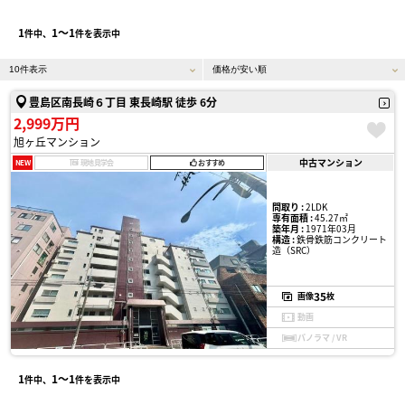
1
1〜1
件中、
件を表示中
豊島区南長崎６丁目 東長崎駅 徒歩 6分
2,999万円
旭ヶ丘マンション
中古マンション
NEW
現地見学会
おすすめ
間取り :
2LDK
専有面積 :
45.27㎡
築年月 :
1971年03月
構造 :
鉄骨鉄筋コンクリート
造（SRC）
35
画像
枚
動画
パノラマ / VR
1
1〜1
件中、
件を表示中