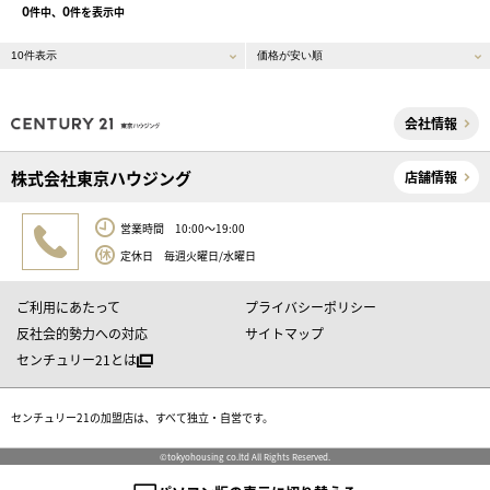
0
0
件中、
件を表示中
会社情報
株式会社東京ハウジング
店舗情報
営業時間 10:00～19:00
定休日 毎週火曜日/水曜日
ご利用にあたって
プライバシーポリシー
反社会的勢力への対応
サイトマップ
センチュリー21とは
センチュリー21の加盟店は、すべて独立・自営です。
©tokyohousing co.ltd All Rights Reserved.