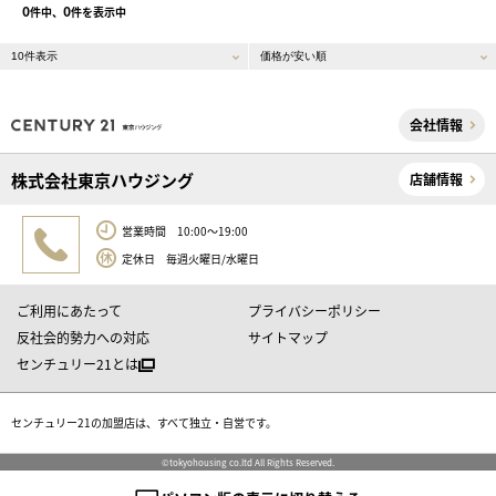
0
0
件中、
件を表示中
会社情報
株式会社東京ハウジング
店舗情報
営業時間 10:00～19:00
定休日 毎週火曜日/水曜日
ご利用にあたって
プライバシーポリシー
反社会的勢力への対応
サイトマップ
センチュリー21とは
センチュリー21の加盟店は、すべて独立・自営です。
©tokyohousing co.ltd All Rights Reserved.